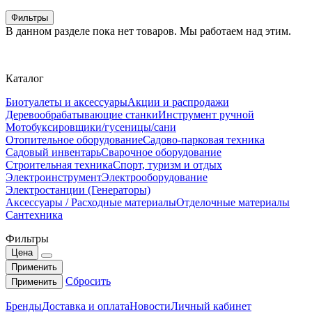
Фильтры
В данном разделе пока нет товаров. Мы работаем над этим.
Каталог
Биотуалеты и аксессуары
Акции и распродажи
Деревообрабатывающие станки
Инструмент ручной
Мотобуксировщики/гусеницы/сани
Отопительное оборудование
Садово-парковая техника
Садовый инвентарь
Сварочное оборудование
Строительная техника
Спорт, туризм и отдых
Электроинструмент
Электрооборудование
Электростанции (Генераторы)
Аксессуары / Расходные материалы
Отделочные материалы
Сантехника
Фильтры
Цена
Применить
Сбросить
Применить
Бренды
Доставка и оплата
Новости
Личный кабинет