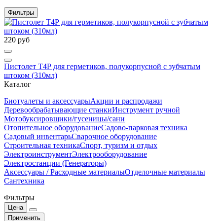
Фильтры
220 руб
Пистолет Т4Р для герметиков, полукорпусной с зубчатым
штоком (310мл)
Каталог
Биотуалеты и аксессуары
Акции и распродажи
Деревообрабатывающие станки
Инструмент ручной
Мотобуксировщики/гусеницы/сани
Отопительное оборудование
Садово-парковая техника
Садовый инвентарь
Сварочное оборудование
Строительная техника
Спорт, туризм и отдых
Электроинструмент
Электрооборудование
Электростанции (Генераторы)
Аксессуары / Расходные материалы
Отделочные материалы
Сантехника
Фильтры
Цена
Применить