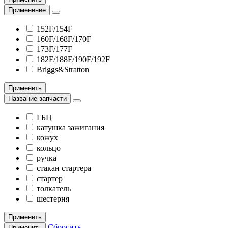
Применение
152F/154F
160F/168F/170F
173F/177F
182F/188F/190F/192F
Briggs&Stratton
Применить
Название запчасти
ГБЦ
катушка зажигания
кожух
кольцо
ручка
стакан стартера
стартер
толкатель
шестерня
Применить
Сбросить
Применить