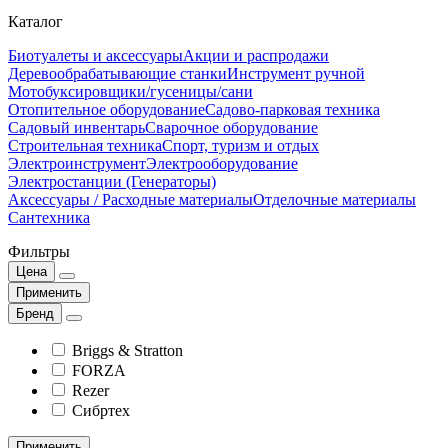
Каталог
Биотуалеты и аксессуары
Акции и распродажи
Деревообрабатывающие станки
Инструмент ручной
Мотобуксировщики/гусеницы/сани
Отопительное оборудование
Садово-парковая техника
Садовый инвентарь
Сварочное оборудование
Строительная техника
Спорт, туризм и отдых
Электроинструмент
Электрооборудование
Электростанции (Генераторы)
Аксессуары / Расходные материалы
Отделочные материалы
Сантехника
Фильтры
Цена
Применить
Бренд
Briggs & Stratton
FORZA
Rezer
Сибртех
Применить