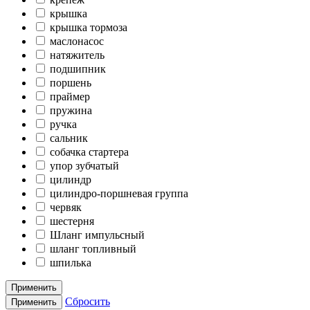
крышка
крышка тормоза
маслонасос
натяжитель
подшипник
поршень
праймер
пружина
ручка
сальник
собачка стартера
упор зубчатый
цилиндр
цилиндро-поршневая группа
червяк
шестерня
Шланг импульсный
шланг топливный
шпилька
Применить
Сбросить
Применить