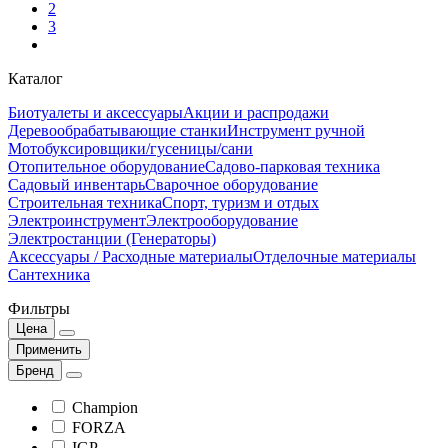
2
3
Каталог
Биотуалеты и аксессуары
Акции и распродажи
Деревообрабатывающие станки
Инструмент ручной
Мотобуксировщики/гусеницы/сани
Отопительное оборудование
Садово-парковая техника
Садовый инвентарь
Сварочное оборудование
Строительная техника
Спорт, туризм и отдых
Электроинструмент
Электрооборудование
Электростанции (Генераторы)
Аксессуары / Расходные материалы
Отделочные материалы
Сантехника
Фильтры
Цена
Применить
Бренд
Champion
FORZA
IGP