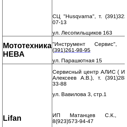
СЦ "
Husqvarna
", т. (391)322
07-13
ул. Лесопильщиков 163
"Инструмент Сервис", т
Мототехника
(
391)261-98-95
НЕВА
ул. Парашютная 15
Сервисный центр АЛИС ( И
Алексеев А.В.), т. (391)288
33-88
ул. Вавилова 3, стр.1
ИП Матанцев С.К., т
Lifan
8(923)573-94-47