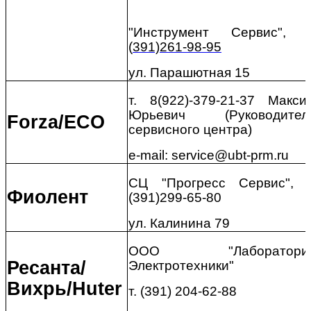
"Инструмент Сервис", т
(
391)261-98-95
ул. Парашютная 15
т. 8(922)-379-21-37 Макси
Юрьевич (Руководител
Forza
/
ECO
сервисного центра)
e-mail: service@ubt-prm.ru
СЦ "Прогресс Сервис", т
Фиолент
(391)299-65-80
ул. Калинина 79
ООО "Лаборатори
Ресанта/
Электротехники"
Вихрь/
Huter
т. (391) 204-62-88