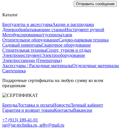
Каталог
Биотуалеты и аксессуары
Акции и распродажи
Деревообрабатывающие станки
Инструмент ручной
Мотобуксировщики/гусеницы/сани
Отопительное оборудование
Садово-парковая техника
Садовый инвентарь
Сварочное оборудование
Строительная техника
Спорт, туризм и отдых
Электроинструмент
Электрооборудование
Электростанции (Генераторы)
Аксессуары / Расходные материалы
Отделочные материалы
Сантехника
Подарочные сертификаты на любую сумму ко всем
праздникам
Бренды
Доставка и оплата
Новости
Личный кабинет
Гарантия и возврат товара
Контакты
Вакансии
+7 (913) 189-41-91
jar@jar-technika.ru, ar8v@mail.ru