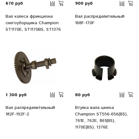
670 руб
900 руб
Вал колеса фрикциона
Вал распределительный
снегоуборщика Champion
168F-170F
ST1170E, ST1170BS, ST1376
1 300 руб
80 руб
Вал распределительный
Втулка вала шнека
182F-192F-2
Champion ST556-656(BS),
761E, 762Е, 861(BS),
1170Е(BS), 1376Е