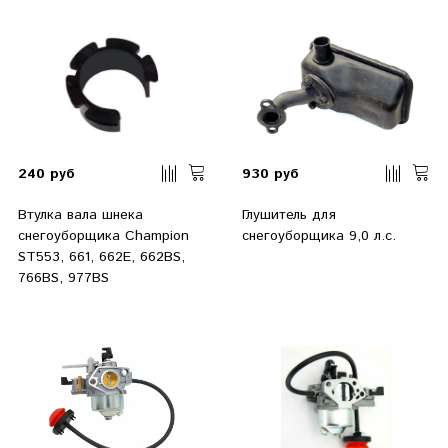
240 руб
930 руб
Втулка вала шнека
Глушитель для
снегоуборщика Champion
снегоуборщика 9,0 л.с.
ST553, 661, 662E, 662BS,
766BS, 977BS