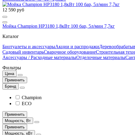
12 590 руб
Мойка Champion HP3180 1,8кВт 100 бар, 5л/мин 7,7кг
Каталог
Биотуалеты и аксессуары
Акции и распродажи
Деревообрабаты
Садовый инвентарь
Сварочное оборудование
Строительная тех
Аксессуары / Расходные материалы
Отделочные материалы
Сан
Фильтры
Цена
Применить
Бренд
Champion
ECO
Применить
Мощность, Вт
Применить
Мощность, кВт