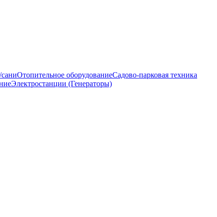
/сани
Отопительное оборудование
Садово-парковая техника
ние
Электростанции (Генераторы)