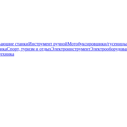
вающие станки
Инструмент ручной
Мотобуксировщики/гусеницы
ника
Спорт, туризм и отдых
Электроинструмент
Электрооборудова
техника