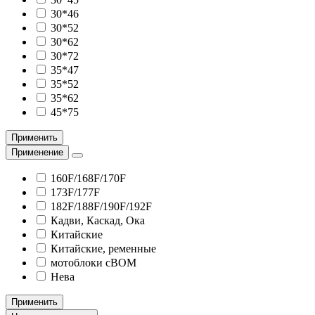
30*46
30*52
30*62
30*72
35*47
35*52
35*62
45*75
Применить
Применение
160F/168F/170F
173F/177F
182F/188F/190F/192F
Кадви, Каскад, Ока
Китайские
Китайские, ременные
мотоблоки сВОМ
Нева
Применить