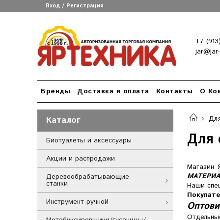
Вход / Регистрация
+7 (913
jar@jar
Бренды
Доставка и оплата
Контакты
О Ко
Каталог
Для
Для 
Биотуалеты и аксессуары
Акции и распродажи
Магазин 
МАТЕРИ
Деревообрабатывающие
станки
Наши спец
Покупате
Инструмент ручной
Оптови
Отдельн
Мотобуксировщики/гусеницы/