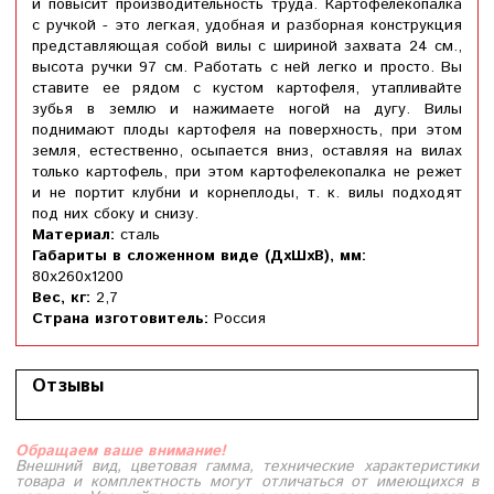
и повысит производительность труда. Картофелекопалка
с ручкой - это легкая, удобная и разборная конструкция
представляющая собой вилы с шириной захвата 24 см.,
высота ручки 97 см. Работать с ней легко и просто. Вы
ставите ее рядом с кустом картофеля, утапливайте
зубья в землю и нажимаете ногой на дугу. Вилы
поднимают плоды картофеля на поверхность, при этом
земля, естественно, осыпается вниз, оставляя на вилах
только картофель, при этом картофелекопалка не режет
и не портит клубни и корнеплоды, т. к. вилы подходят
под них сбоку и снизу.
Материал:
сталь
Габариты в сложенном виде (ДхШхВ), мм:
80х260х1200
Вес, кг:
2,7
Страна изготовитель:
Россия
Отзывы
Обращаем ваше внимание!
Внешний вид, цветовая гамма, технические характеристики
товара и комплектность могут отличаться от имеющихся в