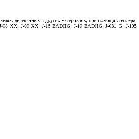
онных, деревянных и других материалов, при помощи степлера.
J-08 XX, J-09 XX, J-16 EADHG, J-19 EADHG, J-031 G, J-105