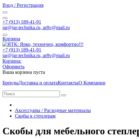
Вход / Регистрация
+7 (913) 189-41-91
jar@jar-technika.ru, ar8v@mail.ru
Корзина
+7 (913) 189-41-91
jar@jar-technika.ru, ar8v@mail.ru
Корзина:
Оформить
Ваша корзина пуста
Бренды
Доставка и оплата
Контакты
О Компании
Аксессуары / Расходные материалы
Скобы к степлерам
Скобы для мебельного степле