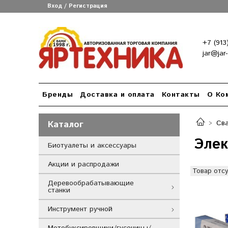
Вход / Регистрация
+7 (913
jar@jar
Бренды
Доставка и оплата
Контакты
О Ко
Каталог
Св
Эле
Биотуалеты и аксессуары
Акции и распродажи
Товар отсу
Деревообрабатывающие
станки
Инструмент ручной
Мотобуксировщики/гусеницы/