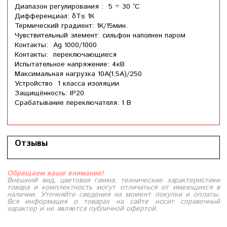
Диапазон регулирования : 5 ÷ 30 °C
Дифференциал: δT≤ 1К
Термический градиент: 1К/15мин.
Чувствительный элемент: сильфон наполнен паром
Контакты: Ag 1000/1000
Контакты: переключающиеся
Испытательное напряжение: 4кВ
Максимальная нагрузка 10А(1,5А)/250
Устройство 1 класса изоляции
Защищённость: IP20
Срабатывание переключателя: 1 В
Отзывы
Обращаем ваше внимание!
Внешний вид, цветовая гамма, технические характеристики
товара и комплектность могут отличаться от имеющихся в
наличии. Уточняйте сведения на момент покупки и оплаты.
Вся информация о товарах на сайте носит справочный
характер и не является публичной офертой.