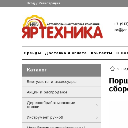
Вход / Регистрация
+7 (913
jar@jar
Бренды
Доставка и оплата
Контакты
О Ко
Каталог
Сад
Порш
Биотуалеты и аксессуары
сбор
Акции и распродажи
Деревообрабатывающие
станки
Инструмент ручной
Мотобуксировщики/гусеницы/