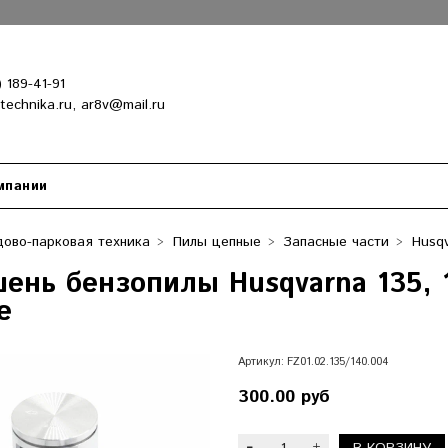
) 189-41-91
-technika.ru, ar8v@mail.ru
мпании
ово-парковая техника
Пилы цепные
Запасные части
Husqv
ень бензопилы Husqvarna 135, 1
е
Артикул:
FZ01.02.135/140.004
300.00 руб
В КОРЗИНУ