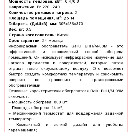
Мощность тепловая, кВт:
0,4/0,8
Напряжение, В:
220 -240
Количество режимов нагрева:
2
2
Площадь помещения, м
:
до 14
Габариты (ДхШхВ), мм:
305х136х370
Вес, кг:
0,9
Страна изготовитель:
Китай
Срок гарантии:
24 месяца
Инфракрасный обогреватель Ballu BHH/M-09M - это
эффективный и экономичный способ обогрева
помещений. Он использует инфракрасное излучение для
нагрева предметов и поверхностей, которые затем
отдают тепло окружающему воздуху. Это позволяет
быстро создать комфортную температуру и сэкономить
энергию по сравнению с традиционными
обогревателями.
Основные характеристики обогревателя Ballu BHH/M-09M
включают:
– Мощность обогрева: 800 Вт;
– Площадь обогрева: 14 м²;
– Механический термостат для поддержания заданной
температуры;
– Компактный и легкий дизайн для удобства
перемещения;