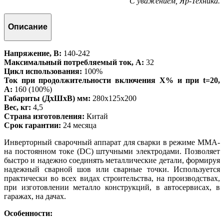
С уважением, Яр-Техника.
Описание
Напряжение, В:
140-242
Максимальный потребляемый ток, А:
32
Цикл использования:
100%
Ток при продолжительности включения Х% и при t=20,
А:
160 (100%)
Габариты (ДхШхВ) мм:
280х125х200
Вес, кг:
4,5
Страна изготовления:
Китай
Срок гарантии:
24 месяца
Инверторный сварочный аппарат для сварки в режиме MMA-
на постоянном токе (DC) штучными электродами. Позволяет
быстро и надежно соединять металлические детали, формируя
надежный сварной шов или сварные точки. Используется
практически во всех видах строительства, на производствах,
при изготовлении металло конструкций, в автосервисах, в
гаражах, на дачах.
Особенности: