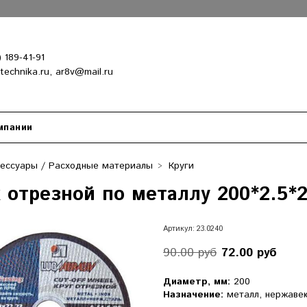
) 189-41-91
-technika.ru, ar8v@mail.ru
мпании
сессуары / Расходные материалы
Круги
 отрезной по металлу 200*2.5*
Артикул:
23.0240
90.00 руб
72.00 руб
Диаметр, мм:
200
Назначение:
металл, нержаве