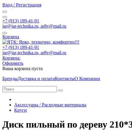
Вход / Регистрация
+7 (913) 189-41-91
jar@jar-technika.ru, ar8v@mail.ru
Корзина
+7 (913) 189-41-91
jar@jar-technika.ru, ar8v@mail.ru
Корзина:
Оформить
Ваша корзина пуста
Бренды
Доставка и оплата
Контакты
О Компании
Аксессуары / Расходные материалы
Круги
Диск пильный по дереву 210*3