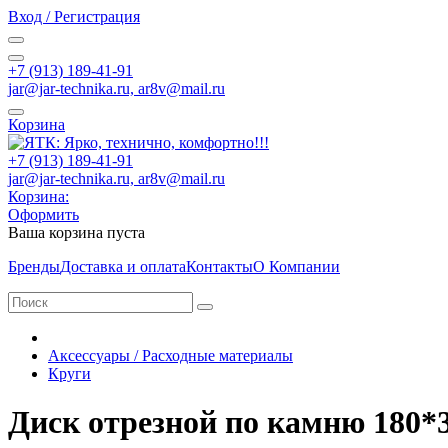
Вход / Регистрация
+7 (913) 189-41-91
jar@jar-technika.ru, ar8v@mail.ru
Корзина
+7 (913) 189-41-91
jar@jar-technika.ru, ar8v@mail.ru
Корзина:
Оформить
Ваша корзина пуста
Бренды
Доставка и оплата
Контакты
О Компании
Аксессуары / Расходные материалы
Круги
Диск отрезной по камню 180*3