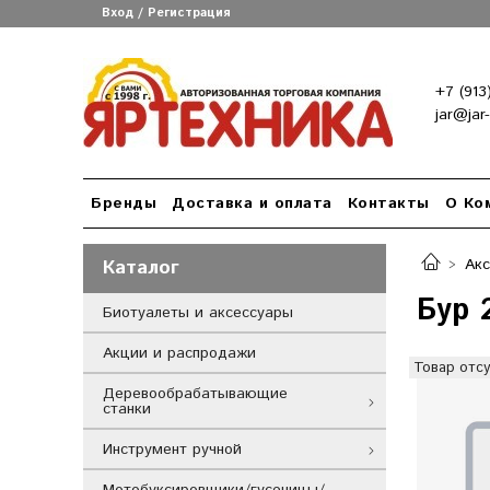
Вход / Регистрация
+7 (913
jar@jar
Бренды
Доставка и оплата
Контакты
О Ко
Каталог
Ак
Бур 
Биотуалеты и аксессуары
Акции и распродажи
Товар отсу
Деревообрабатывающие
станки
Инструмент ручной
Мотобуксировщики/гусеницы/