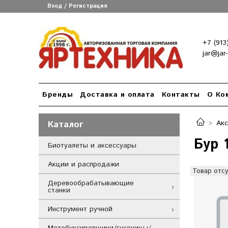
Вход / Регистрация
+7 (913
jar@jar
Бренды
Доставка и оплата
Контакты
О Ко
Каталог
Ак
Бур 
Биотуалеты и аксессуары
Акции и распродажи
Товар отсу
Деревообрабатывающие
станки
Инструмент ручной
Мотобуксировщики/гусеницы/